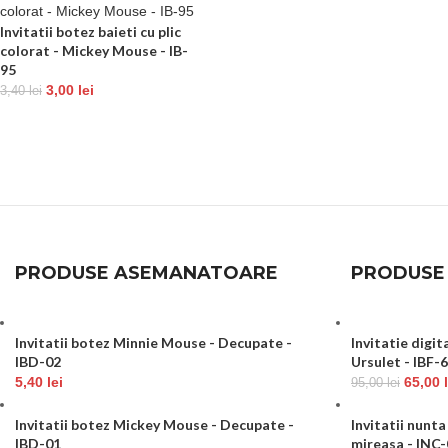
Invitatii botez baieti cu plic
colorat - Mickey Mouse - IB-
95
3,00
lei
3,40
lei
PRODUSE ASEMANATOARE
PRODUSE
Invitatii botez Minnie Mouse - Decupate -
Invitatie digit
IBD-02
Ursulet - IBF-
5,40
lei
65,00
95,00
lei
Invitatii botez Mickey Mouse - Decupate -
Invitatii nunta 
IBD-01
mireasa - INC