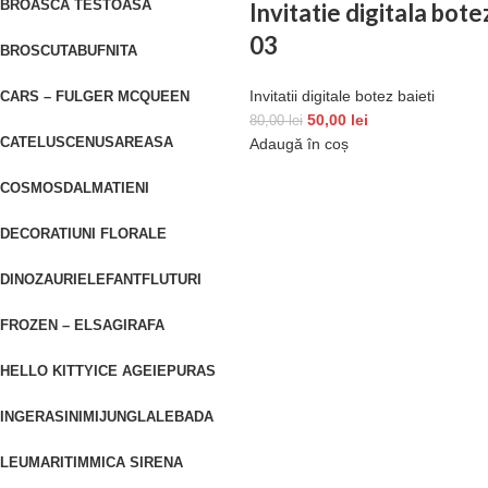
BROASCA TESTOASA
Invitatie digitala bote
03
BROSCUTA
BUFNITA
Invitatii digitale botez baieti
CARS – FULGER MCQUEEN
50,00
lei
80,00
lei
CATELUS
CENUSAREASA
Adaugă în coș
COSMOS
DALMATIENI
DECORATIUNI FLORALE
DINOZAURI
ELEFANT
FLUTURI
FROZEN – ELSA
GIRAFA
HELLO KITTY
ICE AGE
IEPURAS
INGERAS
INIMI
JUNGLA
LEBADA
LEU
MARITIM
MICA SIRENA