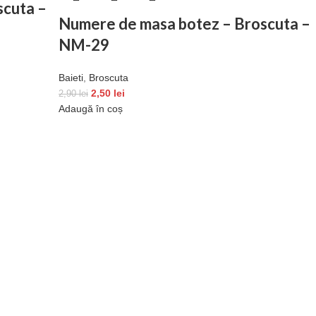
oscuta –
Numere de masa botez – Broscuta –
NM-29
Baieti
,
Broscuta
2,50
lei
2,90
lei
Adaugă în coș