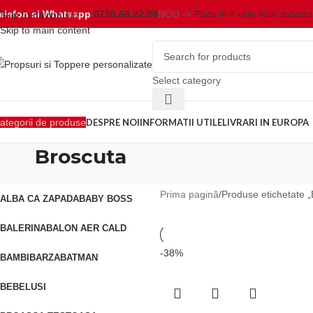
elefon si Whatsapp
0726.88.22.86
NOU ->
Plata in 4 rate fara doban
Skip to navigation
Skip to main content
Select category
ategorii de produse
DESPRE NOI
INFORMATII UTILE
LIVRARI IN EUROPA
Broscuta
Prima pagină
Produse etichetate „
ALBA CA ZAPADA
BABY BOSS
BALERINA
BALON AER CALD
-38%
BAMBI
BARZA
BATMAN
BEBELUSI