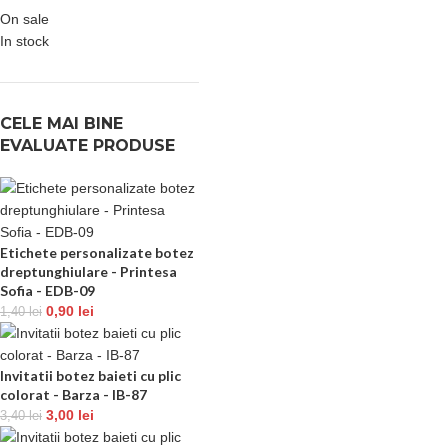
On sale
In stock
CELE MAI BINE
EVALUATE PRODUSE
Etichete personalizate botez
dreptunghiulare - Printesa
Sofia - EDB-09
0,90
lei
1,40
lei
Invitatii botez baieti cu plic
colorat - Barza - IB-87
3,00
lei
3,40
lei