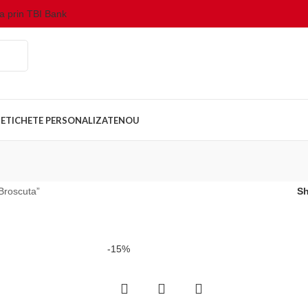
da prin TBI Bank
ETICHETE PERSONALIZATE
NOU
Broscuta”
S
-15%