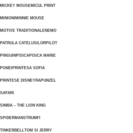
MICKEY MOUSE
MICUL PRINT
MINIONI
MINNIE MOUSE
MOTIVE TRADITIONALE
NEMO
PATRULA CATELUSILOR
PILOT
PINGUIN
PISICA
PISICA MARIE
PONEI
PRINTESA SOFIA
PRINTESE DISNEY
RAPUNZEL
SAFARI
SIMBA – THE LION KING
SPIDERMAN
STRUMFI
TINKERBELL
TOM SI JERRY