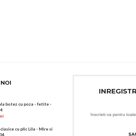
 NOI
INREGIST
ala botez cu poza - fetite -
64
Inscrieti-va pentru toate
lei
clasice cu plic Lila - Mire si
SA
-04