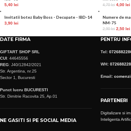
5,40
lei
4,00
lei
4,70
lei
Invitatii botez Baby Boss - Decupate - IBD-14
Numere de mas
NM-75
3,90
lei
2,50
lei
2,90
lei
DATE FIRMA
PENTRU INF
GIFTART SHOP SRL
Tel:
072688228
CUI
: 44645556
WH:
072688228
REG
: J40/12842/2021
Str. Argentina, nr.25
Email:
comenzi@
Sector 1, Bucuresti
Punct lucru BUCURESTI
Str. Dimitrie Racovita 25, Ap.01
PARTENERI
Digitalizare si i
Inteligenta Artifi
NE GASITI SI PE SOCIAL MEDIA