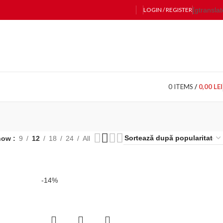
LOGIN / REGISTER
[gtranslat
0
ITEMS
/
0,00
LEI
how
9
12
18
24
All
-14%