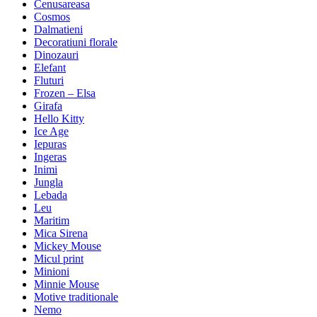
Cenusareasa
Cosmos
Dalmatieni
Decoratiuni florale
Dinozauri
Elefant
Fluturi
Frozen – Elsa
Girafa
Hello Kitty
Ice Age
Iepuras
Ingeras
Inimi
Jungla
Lebada
Leu
Maritim
Mica Sirena
Mickey Mouse
Micul print
Minioni
Minnie Mouse
Motive traditionale
Nemo