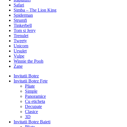
Safari
Simba – The Lion King
Spiderman
Strumfi
Tinkerbell
Tom si Jerry
Trenulet
Tweety
Unicorn
Ursulet
Vulpe
Winnie the Pooh
Zane
Invitatii Botez
Invitatii Botez Fete
Pliate
Simple
Panoramice
Cu eticheta
Decupate
Clasice
3D
Invitatii Botez Baieti
Pliate