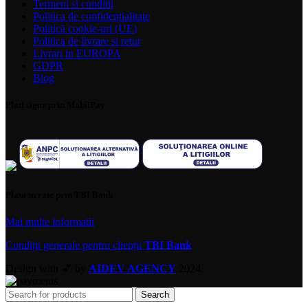
Termeni si conditii
Politica de confidentialitate
Politică cookie-uri (UE)
Politica de livrare si retur
Livrari in EUROPA
GDPR
Blog
Plati sigur prin MobilPay
Plata in rate prin TBI Bank
Mai multe informatii
Condiții generale pentru clienții
TBI Bank
Design with 💕 by
AIDEV AGENCY
2024.
Search