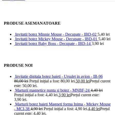
PRODUSE ASEMANATOARE
Invitatii botez Minnie Mouse - Decupate - IBD-02
5,40
lei
Invitatii botez Mickey Mouse - Decupate - IBD-01
5,40
lei
Invitatii botez Baby Boss - Decupate - IBD-14
3,90
lei
PRODUSE NOI
Invitatie digitala botez baieti - Ursulet in avion - IB-96
80,00
lei
Prețul inițial a fost: 80,00 lei.
50,00
lei
Prețul curent
este: 50,00 lei.
Marturii magnetice nunta si botez - MNBF-24
4,40
lei
Prețul inițial a fost: 4,40 lei.
3,90
lei
Prețul curent este:
3,90 lei.
Marturii botez baieti Magneti forma Inima - Mickey Mouse
- MCI-38
4,90
lei
Prețul inițial a fost: 4,90 lei.
4,40
lei
Prețul
curent este: 4,40 lei.