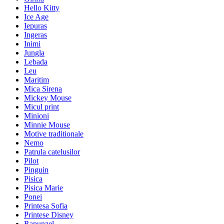
Hello Kitty
Ice Age
Iepuras
Ingeras
Inimi
Jungla
Lebada
Leu
Maritim
Mica Sirena
Mickey Mouse
Micul print
Minioni
Minnie Mouse
Motive traditionale
Nemo
Patrula catelusilor
Pilot
Pinguin
Pisica
Pisica Marie
Ponei
Printesa Sofia
Printese Disney
Rapunzel