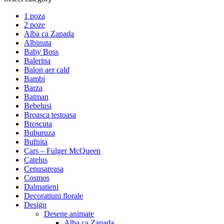
1 poza
2 poze
Alba ca Zapada
Albinuta
Baby Boss
Balerina
Balon aer cald
Bambi
Barza
Batman
Bebelusi
Broasca testoasa
Broscuta
Buburuza
Bufnita
Cars – Fulger McQueen
Catelus
Cenusareasa
Cosmos
Dalmatieni
Decoratiuni florale
Design
Desene animate
Alba ca Zapada