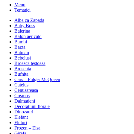
Menu
Tematici
Alba ca Zapada
Baby Boss
Balerina
Balon aer cald
Bambi
Barza
Batman
Bebelusi
Broasca testoasa
Broscuta
Bufnita
Cars – Fulger McQueen
Catelus
Cenusareasa
Cosmos
Dalmatieni
Decoratiuni florale
Dinozauri
Elefant
Fluturi
Frozen – Elsa
Girafa