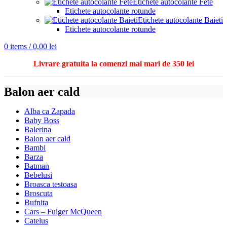
Etichete autocolante Fete
Etichete autocolante rotunde
Etichete autocolante Baieti
Etichete autocolante rotunde
0
items
/
0,00
lei
Livrare gratuita la comenzi mai mari de 350 lei
Balon aer cald
Alba ca Zapada
Baby Boss
Balerina
Balon aer cald
Bambi
Barza
Batman
Bebelusi
Broasca testoasa
Broscuta
Bufnita
Cars – Fulger McQueen
Catelus