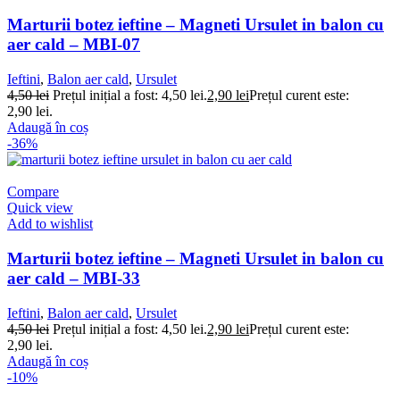
Marturii botez ieftine – Magneti Ursulet in balon cu
aer cald – MBI-07
Ieftini
,
Balon aer cald
,
Ursulet
4,50
lei
Prețul inițial a fost: 4,50 lei.
2,90
lei
Prețul curent este:
2,90 lei.
Adaugă în coș
-36%
Compare
Quick view
Add to wishlist
Marturii botez ieftine – Magneti Ursulet in balon cu
aer cald – MBI-33
Ieftini
,
Balon aer cald
,
Ursulet
4,50
lei
Prețul inițial a fost: 4,50 lei.
2,90
lei
Prețul curent este:
2,90 lei.
Adaugă în coș
-10%