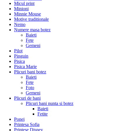
Micul print
Minioni
Minnie Mouse
Motive traditionale
Nemo
Numere masa botez
Baieti
Fete
Gemeni
Pilot
Pinguin
Pisica
Pisica Marie
Plicuri bani botez
Baieti
Fete
Foto
Gemeni
Plicuri de bani
Plicuri bani nunta si botez
Baieti
Fetite
Ponei
Printesa Sofia
Printese Disney