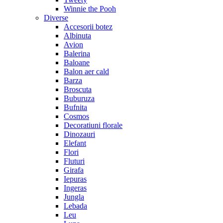
Winnie the Pooh
Diverse
Accesorii botez
Albinuta
Avion
Balerina
Baloane
Balon aer cald
Barza
Broscuta
Buburuza
Bufnita
Cosmos
Decoratiuni florale
Dinozauri
Elefant
Flori
Fluturi
Girafa
Iepuras
Ingeras
Jungla
Lebada
Leu