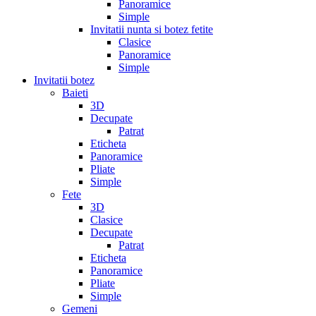
Panoramice
Simple
Invitatii nunta si botez fetite
Clasice
Panoramice
Simple
Invitatii botez
Baieti
3D
Decupate
Patrat
Eticheta
Panoramice
Pliate
Simple
Fete
3D
Clasice
Decupate
Patrat
Eticheta
Panoramice
Pliate
Simple
Gemeni