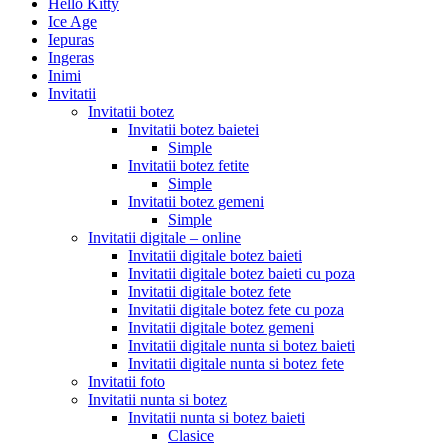
Hello Kitty
Ice Age
Iepuras
Ingeras
Inimi
Invitatii
Invitatii botez
Invitatii botez baietei
Simple
Invitatii botez fetite
Simple
Invitatii botez gemeni
Simple
Invitatii digitale – online
Invitatii digitale botez baieti
Invitatii digitale botez baieti cu poza
Invitatii digitale botez fete
Invitatii digitale botez fete cu poza
Invitatii digitale botez gemeni
Invitatii digitale nunta si botez baieti
Invitatii digitale nunta si botez fete
Invitatii foto
Invitatii nunta si botez
Invitatii nunta si botez baieti
Clasice