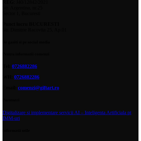
REG
: J40/12842/2021
Str. Argentina, nr.25
Sector 1, Bucuresti
Punct lucru BUCURESTI
Str. Dimitrie Racovita 25, Ap.01
Ne gasiti si pe social media
Pentru informatii comenzi
Tel:
0726882286
WH:
0726882286
Email:
comenzi@giftart.ro
Parteneri
Digitalizare si implementare servicii AI – Inteligenta Artificiala pt
IMM-uri
Informatii utile