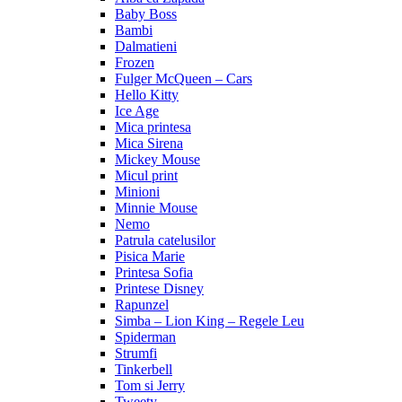
Baby Boss
Bambi
Dalmatieni
Frozen
Fulger McQueen – Cars
Hello Kitty
Ice Age
Mica printesa
Mica Sirena
Mickey Mouse
Micul print
Minioni
Minnie Mouse
Nemo
Patrula catelusilor
Pisica Marie
Printesa Sofia
Printese Disney
Rapunzel
Simba – Lion King – Regele Leu
Spiderman
Strumfi
Tinkerbell
Tom si Jerry
Tweety