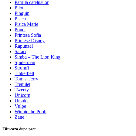
Patrula catelusilor
Pilot
Pinguin
Pisica
Pisica Marie
Ponei
Printesa Sofia
Printese Disney
Rapunzel
Safari
Simba – The Lion King
Spiderman
Strumfi
Tinkerbell
Tom si Jerry
Trenulet
Tweety
Unicorn
Ursulet
Vulpe
Winnie the Pooh
Zane
Filtreaza dupa pret