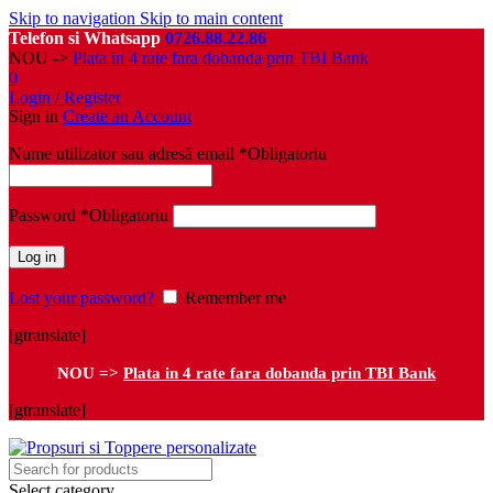
Skip to navigation
Skip to main content
Telefon si Whatsapp
0726.88.22.86
NOU ->
Plata in 4 rate fara dobanda prin TBI Bank
0
Login / Register
Sign in
Create an Account
Nume utilizator sau adresă email
*
Obligatoriu
Password
*
Obligatoriu
Log in
Lost your password?
Remember me
[gtranslate]
NOU =>
Plata in 4 rate fara dobanda prin TBI Bank
[gtranslate]
Select category