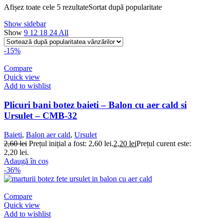
Afișez toate cele 5 rezultate
Sortat după popularitate
Show sidebar
Show
9
12
18
24
All
-15%
Compare
Quick view
Add to wishlist
Plicuri bani botez baieti – Balon cu aer cald si
Ursulet – CMB-32
Baieti
,
Balon aer cald
,
Ursulet
2,60
lei
Prețul inițial a fost: 2,60 lei.
2,20
lei
Prețul curent este:
2,20 lei.
Adaugă în coș
-36%
Compare
Quick view
Add to wishlist