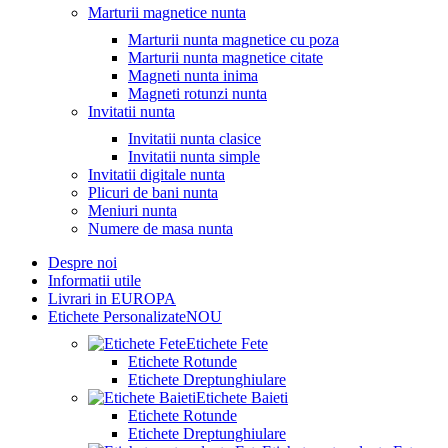
Marturii magnetice nunta
Marturii nunta magnetice cu poza
Marturii nunta magnetice citate
Magneti nunta inima
Magneti rotunzi nunta
Invitatii nunta
Invitatii nunta clasice
Invitatii nunta simple
Invitatii digitale nunta
Plicuri de bani nunta
Meniuri nunta
Numere de masa nunta
Despre noi
Informatii utile
Livrari in EUROPA
Etichete Personalizate
NOU
Etichete Fete
Etichete Rotunde
Etichete Dreptunghiulare
Etichete Baieti
Etichete Rotunde
Etichete Dreptunghiulare