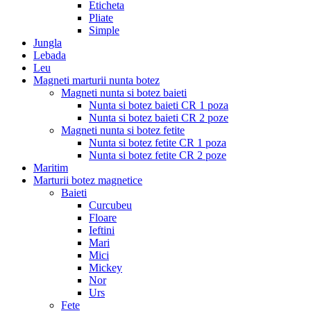
Eticheta
Pliate
Simple
Jungla
Lebada
Leu
Magneti marturii nunta botez
Magneti nunta si botez baieti
Nunta si botez baieti CR 1 poza
Nunta si botez baieti CR 2 poze
Magneti nunta si botez fetite
Nunta si botez fetite CR 1 poza
Nunta si botez fetite CR 2 poze
Maritim
Marturii botez magnetice
Baieti
Curcubeu
Floare
Ieftini
Mari
Mici
Mickey
Nor
Urs
Fete