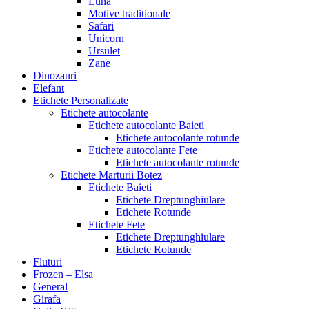
Luna
Motive traditionale
Safari
Unicorn
Ursulet
Zane
Dinozauri
Elefant
Etichete Personalizate
Etichete autocolante
Etichete autocolante Baieti
Etichete autocolante rotunde
Etichete autocolante Fete
Etichete autocolante rotunde
Etichete Marturii Botez
Etichete Baieti
Etichete Dreptunghiulare
Etichete Rotunde
Etichete Fete
Etichete Dreptunghiulare
Etichete Rotunde
Fluturi
Frozen – Elsa
General
Girafa