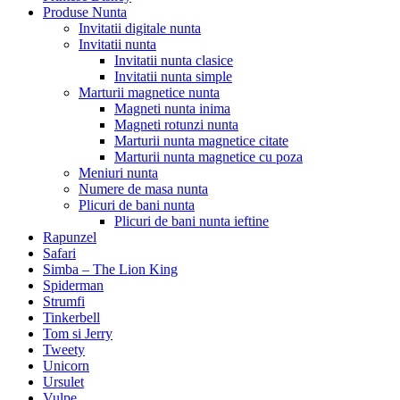
Produse Nunta
Invitatii digitale nunta
Invitatii nunta
Invitatii nunta clasice
Invitatii nunta simple
Marturii magnetice nunta
Magneti nunta inima
Magneti rotunzi nunta
Marturii nunta magnetice citate
Marturii nunta magnetice cu poza
Meniuri nunta
Numere de masa nunta
Plicuri de bani nunta
Plicuri de bani nunta ieftine
Rapunzel
Safari
Simba – The Lion King
Spiderman
Strumfi
Tinkerbell
Tom si Jerry
Tweety
Unicorn
Ursulet
Vulpe