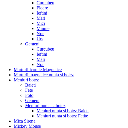
Curcubeu
Floare
Ieftini
Mari
Mici
Minnie
Nor
Urs
Gemeni
Curcubeu
Ieftini
Mari
Nor
Marturii Iconite Magnetice
Marturii magnetice nunta si botez
Meniuri botez
Baieti
Fete
Foto
Gemeni
Meniuri nunta si botez
Meniuri nunta si botez Baieti
Meniuri nunta si botez Fetite
Mica Sirena
Mickey Mouse