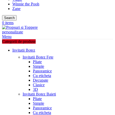
Winnie the Pooh
Zane
Search
0
items
Menu
Categorii de produse
Invitatii Botez
Invitatii Botez Fete
Pliate
Simple
Panoramice
Cu eticheta
Decupate
Clasice
3D
Invitatii Botez Baieti
Pliate
Simple
Panoramice
Cu eticheta