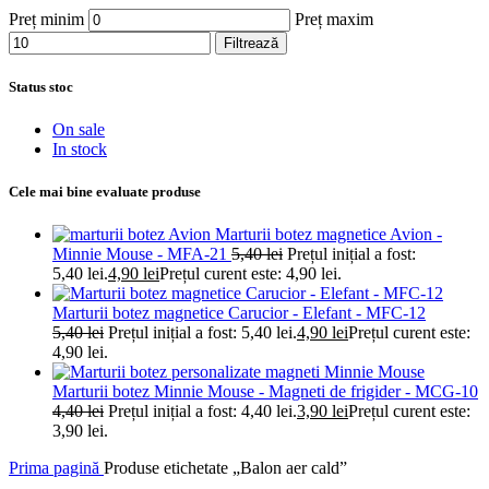
Preț minim
Preț maxim
Filtrează
Status stoc
On sale
In stock
Cele mai bine evaluate produse
Marturii botez magnetice Avion -
Minnie Mouse - MFA-21
5,40
lei
Prețul inițial a fost:
5,40 lei.
4,90
lei
Prețul curent este: 4,90 lei.
Marturii botez magnetice Carucior - Elefant - MFC-12
5,40
lei
Prețul inițial a fost: 5,40 lei.
4,90
lei
Prețul curent este:
4,90 lei.
Marturii botez Minnie Mouse - Magneti de frigider - MCG-10
4,40
lei
Prețul inițial a fost: 4,40 lei.
3,90
lei
Prețul curent este:
3,90 lei.
Prima pagină
Produse etichetate „Balon aer cald”