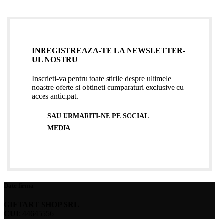
INREGISTREAZA-TE LA NEWSLETTER-
UL NOSTRU
Inscrieti-va pentru toate stirile despre ultimele
noastre oferte si obtineti cumparaturi exclusive cu
acces anticipat.
SAU URMARITI-NE PE SOCIAL
MEDIA
Date firma
GIFTART SHOP SRL
CUI
: 44645556