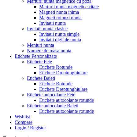
Marturii nunta magnetice cu poza
Marturii nunta magnetice citate
Magneti nunta inima
Magneti rotunzi nunta
Invitatii nunta
Invitatii nunta clasice
Invitatii nunta simple
Invitatii digitale nunta
Meniuri nunta
Numere de masa nunta
Etichete Personalizate
Etichete Fete
Etichete Rotunde
Etichete Dreptunghiulare
Etichete Baieti
Etichete Rotunde
Etichete Dreptunghiulare
Etichete autocolante Fete
Etichete autocolante rotunde
Etichete autocolante Baieti
Etichete autocolante rotunde
Wishlist
Compare
Login / Register