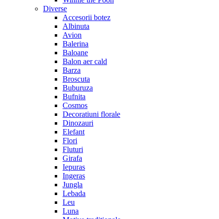
Diverse
Accesorii botez
Albinuta
Avion
Balerina
Baloane
Balon aer cald
Barza
Broscuta
Buburuza
Bufnita
Cosmos
Decoratiuni florale
Dinozauri
Elefant
Flori
Fluturi
Girafa
Iepuras
Ingeras
Jungla
Lebada
Leu
Luna