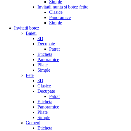
Simple
Invitatii nunta si botez fetite
Clasice
Panoramice
Simple
Invitatii botez
Baieti
3D
Decupate
Patrat
Eticheta
Panoramice
Pliate
Simple
Fete
3D
Clasice
Decupate
Patrat
Eticheta
Panoramice
Pliate
Simple
Gemeni
Eticheta