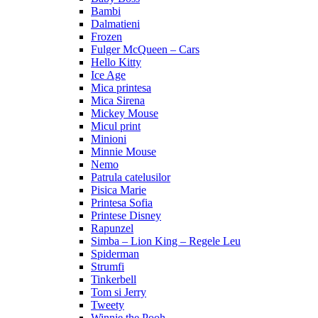
Bambi
Dalmatieni
Frozen
Fulger McQueen – Cars
Hello Kitty
Ice Age
Mica printesa
Mica Sirena
Mickey Mouse
Micul print
Minioni
Minnie Mouse
Nemo
Patrula catelusilor
Pisica Marie
Printesa Sofia
Printese Disney
Rapunzel
Simba – Lion King – Regele Leu
Spiderman
Strumfi
Tinkerbell
Tom si Jerry
Tweety
Winnie the Pooh