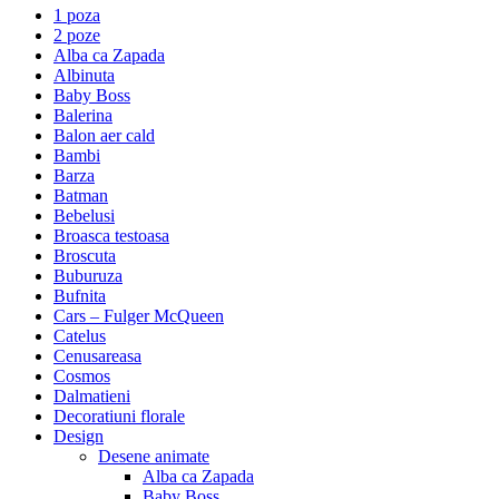
1 poza
2 poze
Alba ca Zapada
Albinuta
Baby Boss
Balerina
Balon aer cald
Bambi
Barza
Batman
Bebelusi
Broasca testoasa
Broscuta
Buburuza
Bufnita
Cars – Fulger McQueen
Catelus
Cenusareasa
Cosmos
Dalmatieni
Decoratiuni florale
Design
Desene animate
Alba ca Zapada
Baby Boss