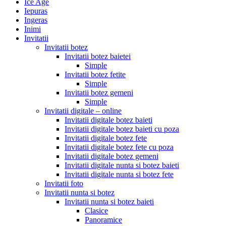
Ice Age
Iepuras
Ingeras
Inimi
Invitatii
Invitatii botez
Invitatii botez baietei
Simple
Invitatii botez fetite
Simple
Invitatii botez gemeni
Simple
Invitatii digitale – online
Invitatii digitale botez baieti
Invitatii digitale botez baieti cu poza
Invitatii digitale botez fete
Invitatii digitale botez fete cu poza
Invitatii digitale botez gemeni
Invitatii digitale nunta si botez baieti
Invitatii digitale nunta si botez fete
Invitatii foto
Invitatii nunta si botez
Invitatii nunta si botez baieti
Clasice
Panoramice