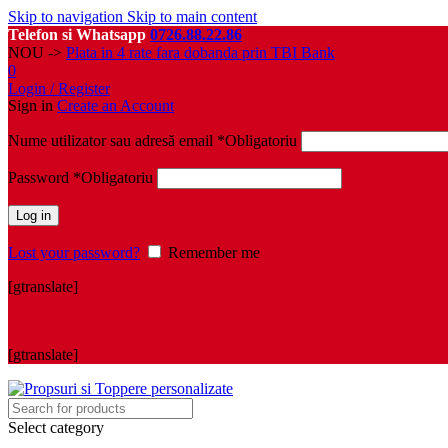
Skip to navigation
Skip to main content
Telefon si Whatsapp
0726.88.22.86
NOU ->
Plata in 4 rate fara dobanda prin TBI Bank
0
Login / Register
Sign in
Create an Account
Nume utilizator sau adresă email
*
Obligatoriu
Password
*
Obligatoriu
Log in
Lost your password?
Remember me
[gtranslate]
[gtranslate]
Select category