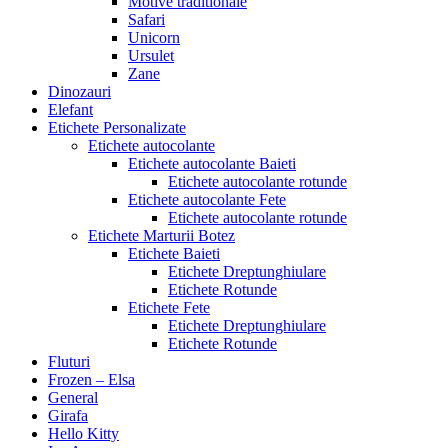
Motive traditionale
Safari
Unicorn
Ursulet
Zane
Dinozauri
Elefant
Etichete Personalizate
Etichete autocolante
Etichete autocolante Baieti
Etichete autocolante rotunde
Etichete autocolante Fete
Etichete autocolante rotunde
Etichete Marturii Botez
Etichete Baieti
Etichete Dreptunghiulare
Etichete Rotunde
Etichete Fete
Etichete Dreptunghiulare
Etichete Rotunde
Fluturi
Frozen – Elsa
General
Girafa
Hello Kitty