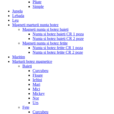
Pliate
Simple
Jungla
Lebada
Leu
Magneti marturii nunta botez
Magneti nunta si botez baieti
Nunta si botez baieti CR 1 poza
Nunta si botez baieti CR 2 poze
Magneti nunta si botez fetite
Nunta si botez fetite CR 1 poza
Nunta si botez fetite CR 2 poze
Maritim
Marturii botez magnetice
Baieti
Curcubeu
Floare
Ieftini
Mari
Mici
Mickey
Nor
Urs
Fete
Curcubeu